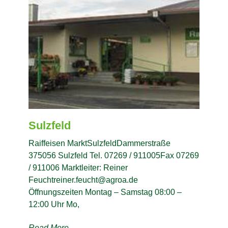
Sulzfeld
Raiffeisen MarktSulzfeldDammerstraße
375056 Sulzfeld Tel. 07269 / 911005Fax 07269
/ 911006 Marktleiter: Reiner
Feuchtreiner.feucht@agroa.de
Öffnungszeiten Montag – Samstag 08:00 –
12:00 Uhr Mo,
Read More